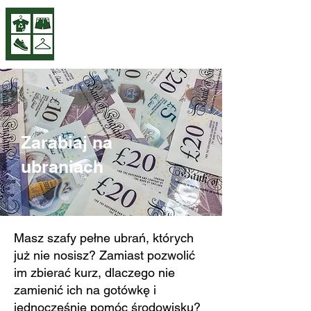
A greener Britain
with every collection
Zarabiaj na
ubraniach
Masz szafy pełne ubrań, których
już nie nosisz? Zamiast pozwolić
im zbierać kurz, dlaczego nie
zamienić ich na gotówkę i
jednocześnie pomóc środowisku?