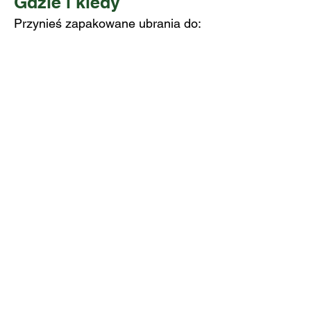
Gdzie i kiedy
Przynieś zapakowane ubrania do:
Maunside, Greenline Industrial
Estate, Mansfield,
Nottinghamshire, NG18 5GU
Godziny otwarcia:
poniedziałek/piątek w godzinach
7:30–16:30
Jeśli mają Państwo do przekazania
większą kwotę, prosimy o kontakt
w celu ustalenia dogodnego
terminu dostarczenia lub odbioru
darów.
📞 Skontaktuj się z nami:
01623
700 934
📧 E-mail:
contact@mansfieldtownfc.co.uk