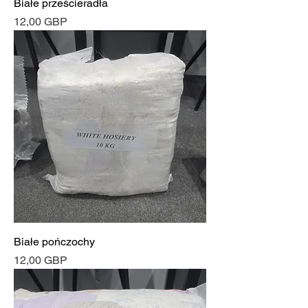
Białe prześcieradła
Cena
12,00 GBP
Białe pończochy
Cena
12,00 GBP